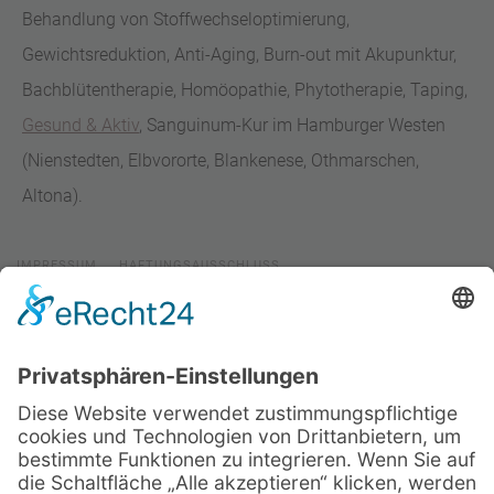
Behandlung von Stoffwechseloptimierung,
Gewichtsreduktion, Anti-Aging, Burn-out mit Akupunktur,
Bachblütentherapie, Homöopathie, Phytotherapie, Taping,
Gesund & Aktiv
, Sanguinum-Kur im Hamburger Westen
(Nienstedten, Elbvororte, Blankenese, Othmarschen,
Altona).
IMPRESSUM
HAFTUNGSAUSSCHLUSS
DATENSCHUTZERKLÄRUNG
COOKIE-EINSTELLUNGEN
ANMELDEN